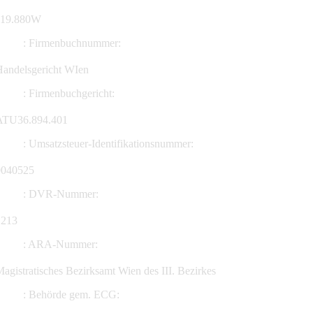
119.880W
:
Firmenbuchnummer:
Handelsgericht WIen
:
Firmenbuchgericht:
ATU36.894.401
:
Umsatzsteuer-Identifikationsnummer:
0040525
:
DVR-Nummer:
1213
:
ARA-Nummer:
agistratisches Bezirksamt Wien des III. Bezirkes
:
Behörde gem. ECG: