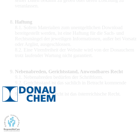
seiner Daten bekannt zu geben oder deren Löschung zu
veranlassen.
Haftung
8.1. Sofern Materialien zum unentgeltlichen Download
bereitgestellt werden, ist eine Haftung für die Sach- und
Rechtsmängel der jeweiligen Informationen, außer bei Vorsatz
oder Arglist, ausgeschlossen.
8.2. Eine Virenfreiheit der Website wird von der Donauchem
trotz laufender Wartung nicht garantiert.
Nebenabreden, Gerichtsstand, Anwendbares Recht
9.1. Nebenabreden bedürfen der Schriftform.
9.2. Gerichtsstand ist das sachlich in Betracht kommende
Gericht in Wien.
9.3. Anwendbares Recht ist das österreichische Recht.