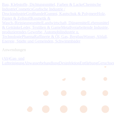
Bau, Klebstoffe, Dichtungsmittel, Farben & Lacke
Chemische
Industrie
Cosmetics
Grafische Industrie /
Druckindustrie
Großhandel
Gummi, Kautschuk & Polymere
Holz,
Papier & Zellstoff
Kosmetik &
Wasch-/Reinigungsmittel
Landwirtschaft, Düngemittel
Lebensmittel
& Getränke
Leder, Textilien & Garne
Metallverarbeitende Industrie,
produzierendes Gewerbe, Automobilindustrie u.
Technologie
Pharma
Raffinerie & Öl, Gas, Bergbau
Wasser, Abfall,
Energie, Städte und Gemeinden, Schwimmbäder
Anwendungen
(Ab)Gas- und
Luftreinigung
Abwasserbehandlung
Desinfektion
Entfärbung
Geruchse