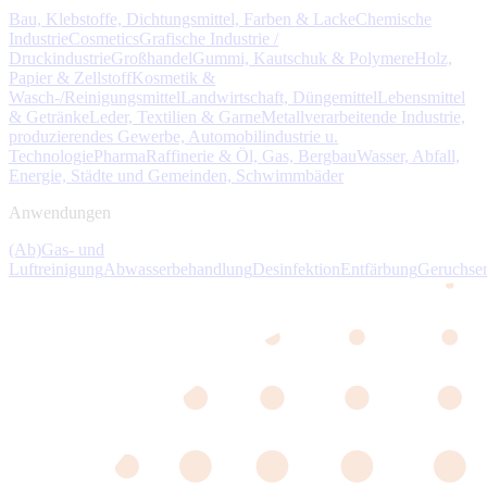
Bau, Klebstoffe, Dichtungsmittel, Farben & Lacke
Chemische
Industrie
Cosmetics
Grafische Industrie /
Druckindustrie
Großhandel
Gummi, Kautschuk & Polymere
Holz,
Papier & Zellstoff
Kosmetik &
Wasch-/Reinigungsmittel
Landwirtschaft, Düngemittel
Lebensmittel
& Getränke
Leder, Textilien & Garne
Metallverarbeitende Industrie,
produzierendes Gewerbe, Automobilindustrie u.
Technologie
Pharma
Raffinerie & Öl, Gas, Bergbau
Wasser, Abfall,
Energie, Städte und Gemeinden, Schwimmbäder
Anwendungen
(Ab)Gas- und
Luftreinigung
Abwasserbehandlung
Desinfektion
Entfärbung
Geruchse