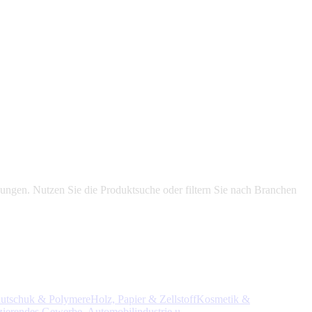
ungen. Nutzen Sie die Produktsuche oder filtern Sie nach Branchen
utschuk & Polymere
Holz, Papier & Zellstoff
Kosmetik &
uzierendes Gewerbe, Automobilindustrie u.