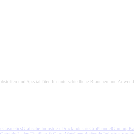
Rohstoffen und Spezialitäten für unterschiedliche Branchen und Anwend
ie
Cosmetics
Grafische Industrie / Druckindustrie
Großhandel
Gummi, Ka
 Getränke
Leder, Textilien & Garne
Metallverarbeitende Industrie, prod