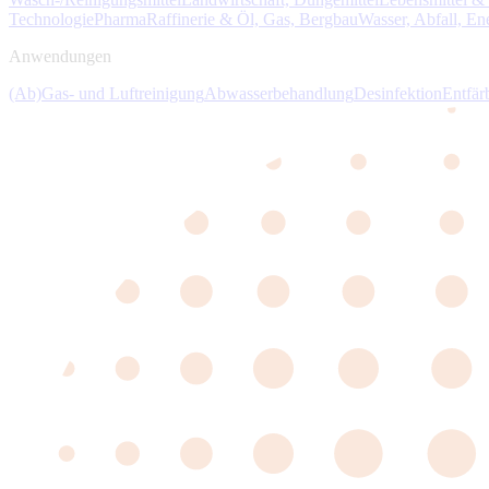
Technologie
Pharma
Raffinerie & Öl, Gas, Bergbau
Wasser, Abfall, E
Anwendungen
(Ab)Gas- und Luftreinigung
Abwasserbehandlung
Desinfektion
Entfär