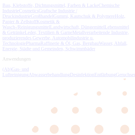
Bau, Klebstoffe, Dichtungsmittel, Farben & Lacke
Chemische
Industrie
Cosmetics
Grafische Industrie /
Druckindustrie
Großhandel
Gummi, Kautschuk & Polymere
Holz,
Papier & Zellstoff
Kosmetik &
Wasch-/Reinigungsmittel
Landwirtschaft, Düngemittel
Lebensmittel
& Getränke
Leder, Textilien & Garne
Metallverarbeitende Industrie,
produzierendes Gewerbe, Automobilindustrie u.
Technologie
Pharma
Raffinerie & Öl, Gas, Bergbau
Wasser, Abfall,
Energie, Städte und Gemeinden, Schwimmbäder
Anwendungen
(Ab)Gas- und
Luftreinigung
Abwasserbehandlung
Desinfektion
Entfärbung
Geruchse